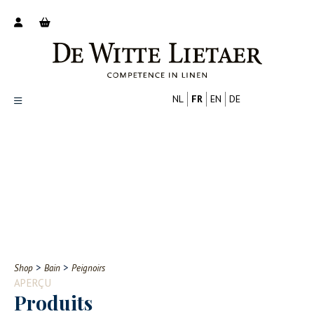
NL
FR
EN
DE
Productoverzicht
Over ons
Catalogus
Nieuws
PROFESSIONNEL
CONSOMMATEUR
Tips
FAQ
>
>
Shop
Bain
Peignoirs
Contact
APERÇU
Produits