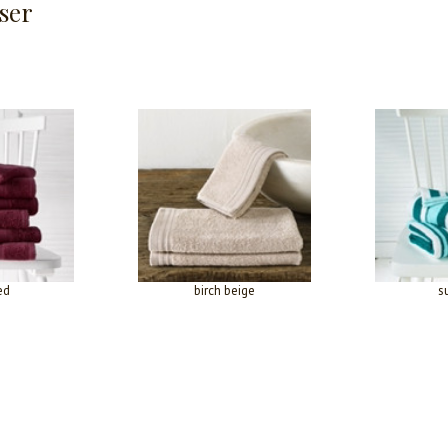
ser
ed
birch beige
s