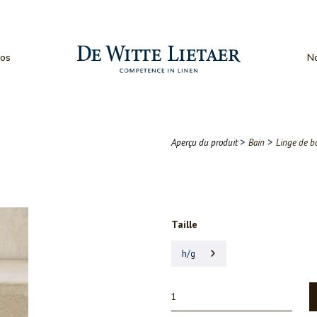
os
No
>
>
Aperçu du produit
Bain
Linge de b
Taille
h/g