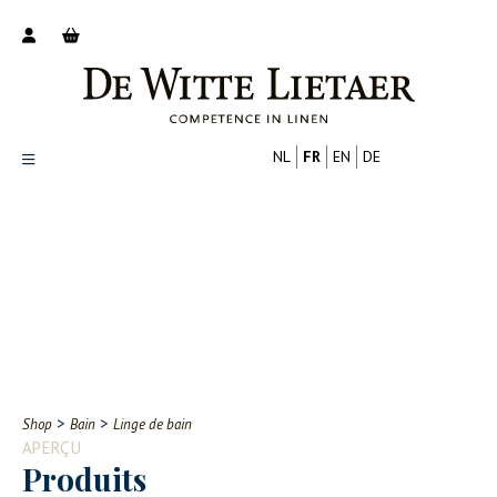
NL
FR
EN
DE
Productoverzicht
Over ons
Catalogus
Nieuws
PROFESSIONNEL
CONSOMMATEUR
Tips
FAQ
>
>
Shop
Bain
Linge de bain
Contact
APERÇU
Produits