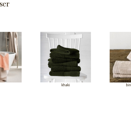
ser
e
khaki
bir