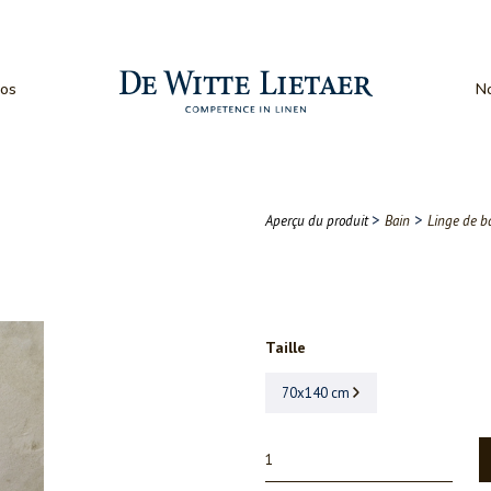
os
No
>
>
Aperçu du produit
Bain
Linge de b
Taille
70x140 cm