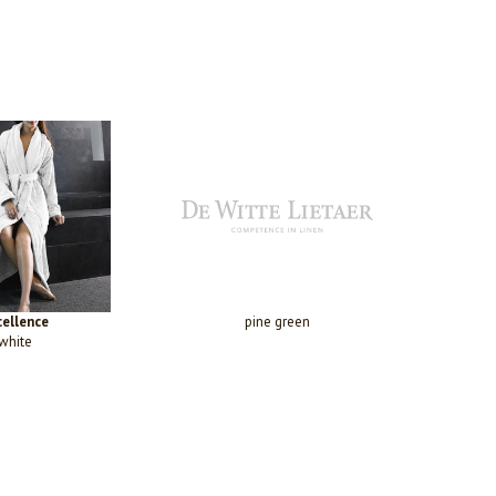
cellence
pine green
white