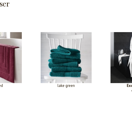
ser
ed
lake green
Ex