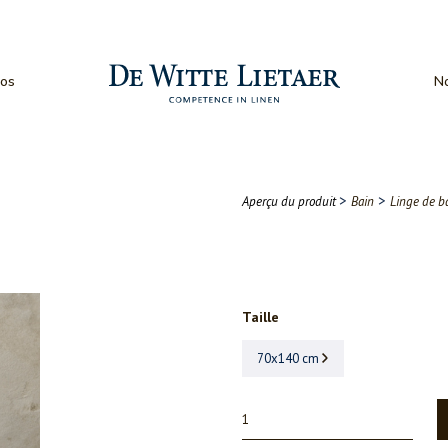
os
No
>
>
Aperçu du produit
Bain
Linge de b
Taille
70x140 cm