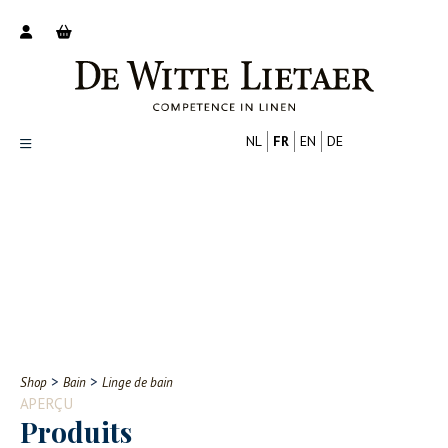
NL
FR
EN
DE
Productoverzicht
Over ons
Catalogus
Nieuws
PROFESSIONNEL
CONSOMMATEUR
Tips
FAQ
>
>
Shop
Bain
Linge de bain
Contact
APERÇU
Produits