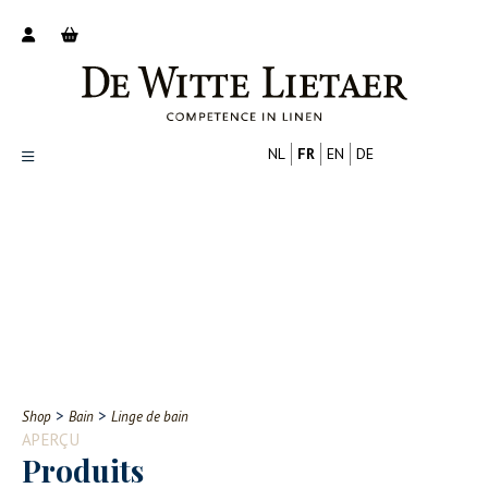
NL
FR
EN
DE
Productoverzicht
Over ons
Catalogus
Nieuws
PROFESSIONNEL
CONSOMMATEUR
Tips
FAQ
>
>
Shop
Bain
Linge de bain
Contact
APERÇU
Produits