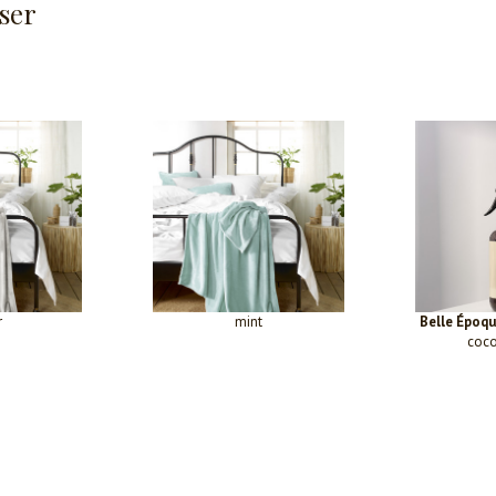
ser
r
mint
Belle Époq
coco