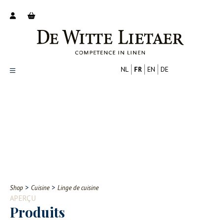
NL
FR
EN
DE
Productoverzicht
Over ons
Catalogus
Nieuws
PROFESSIONNEL
CONSOMMATEUR
Tips
FAQ
>
>
Shop
Cuisine
Linge de cuisine
Contact
APERÇU
Produits