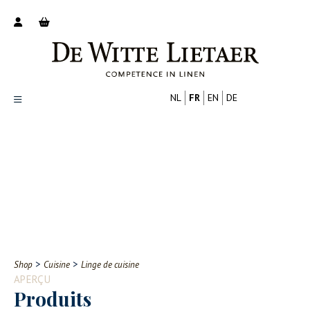
NL
FR
EN
DE
Productoverzicht
Over ons
Catalogus
Nieuws
PROFESSIONNEL
CONSOMMATEUR
Tips
FAQ
>
>
Shop
Cuisine
Linge de cuisine
Contact
APERÇU
Produits