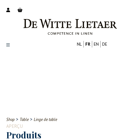
NL
FR
EN
DE
Productoverzicht
Over ons
Catalogus
Nieuws
PROFESSIONNEL
CONSOMMATEUR
Tips
FAQ
>
>
Shop
Table
Linge de table
Contact
APERÇU
Produits