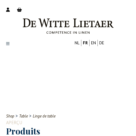
NL
FR
EN
DE
Productoverzicht
Over ons
Catalogus
Nieuws
PROFESSIONNEL
CONSOMMATEUR
Tips
FAQ
>
>
Shop
Table
Linge de table
Contact
APERÇU
Produits