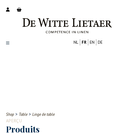
NL
FR
EN
DE
Productoverzicht
Over ons
Catalogus
Nieuws
PROFESSIONNEL
CONSOMMATEUR
Tips
FAQ
>
>
Shop
Table
Linge de table
Contact
APERÇU
Produits