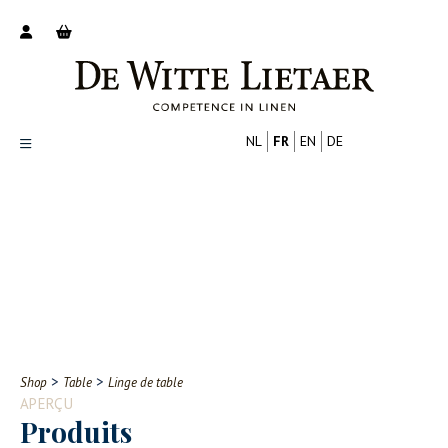
NL
FR
EN
DE
Productoverzicht
Over ons
Catalogus
Nieuws
PROFESSIONNEL
CONSOMMATEUR
Tips
FAQ
>
>
Shop
Table
Linge de table
Contact
APERÇU
Produits