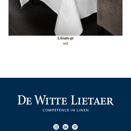
Lilium-pr
wit