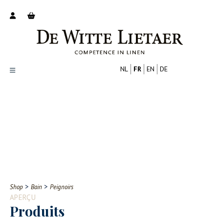
NL
FR
EN
DE
Productoverzicht
Over ons
Catalogus
Nieuws
PROFESSIONNEL
CONSOMMATEUR
Tips
FAQ
>
>
Shop
Bain
Peignoirs
Contact
APERÇU
Produits