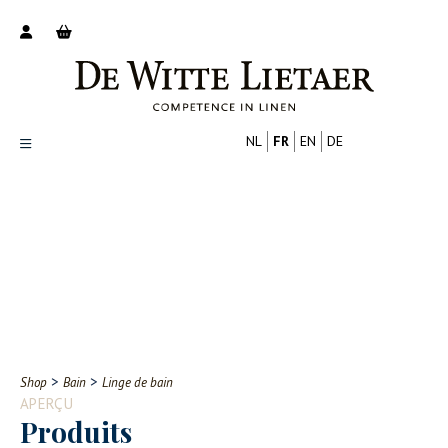
NL
FR
EN
DE
Productoverzicht
Over ons
Catalogus
Nieuws
PROFESSIONNEL
CONSOMMATEUR
Tips
FAQ
>
>
Shop
Bain
Linge de bain
Contact
APERÇU
Produits