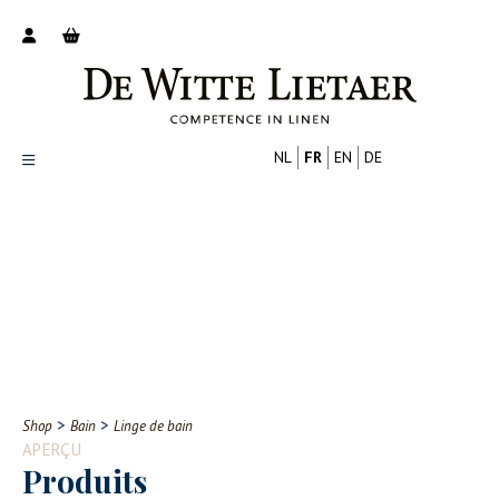
NL
FR
EN
DE
Productoverzicht
Over ons
Catalogus
Nieuws
PROFESSIONNEL
CONSOMMATEUR
Tips
FAQ
>
>
Shop
Bain
Linge de bain
Contact
APERÇU
Produits