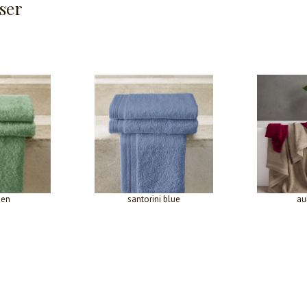
ser
een
santorini blue
au