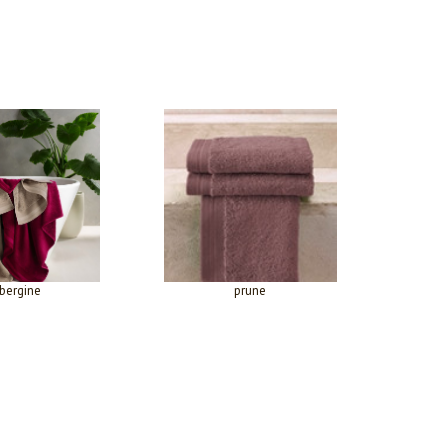
bergine
prune