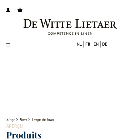
NL
FR
EN
DE
Productoverzicht
Over ons
Catalogus
Nieuws
PROFESSIONNEL
CONSOMMATEUR
Tips
FAQ
>
>
Shop
Bain
Linge de bain
Contact
APERÇU
Produits