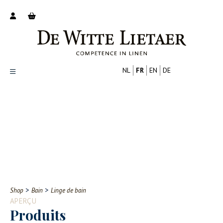
NL
FR
EN
DE
Productoverzicht
Over ons
Catalogus
Nieuws
PROFESSIONNEL
CONSOMMATEUR
Tips
FAQ
>
>
Shop
Bain
Linge de bain
Contact
APERÇU
Produits