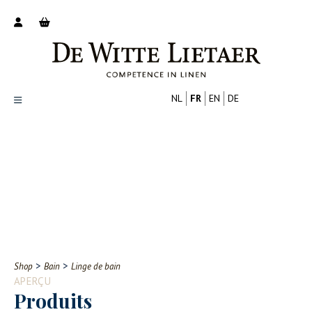
NL
FR
EN
DE
Productoverzicht
Over ons
Catalogus
Nieuws
PROFESSIONNEL
CONSOMMATEUR
Tips
FAQ
>
>
Shop
Bain
Linge de bain
Contact
APERÇU
Produits