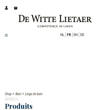
NL
FR
EN
DE
Productoverzicht
Over ons
Catalogus
Nieuws
PROFESSIONNEL
CONSOMMATEUR
Tips
FAQ
>
>
Shop
Bain
Linge de bain
Contact
APERÇU
Produits