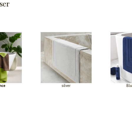
ser
nce
silver
Blu