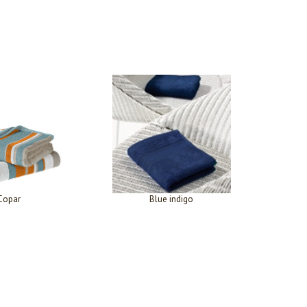
Copar
Blue indigo