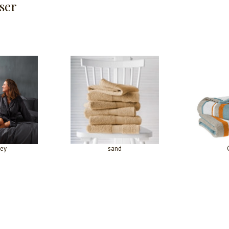
ser
rey
sand