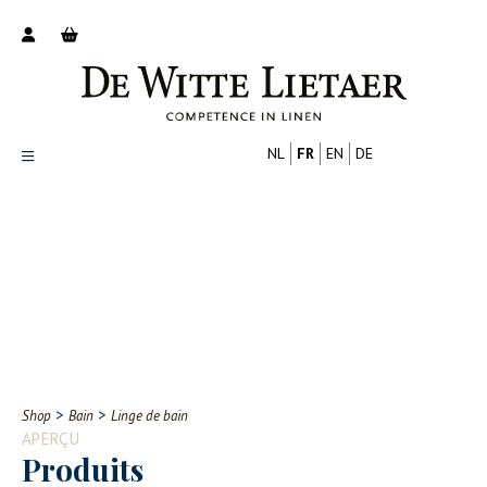
NL
FR
EN
DE
Productoverzicht
Over ons
Catalogus
Nieuws
PROFESSIONNEL
CONSOMMATEUR
Tips
FAQ
>
>
Shop
Bain
Linge de bain
Contact
APERÇU
Produits