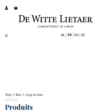
NL
FR
EN
DE
Productoverzicht
Over ons
Catalogus
Nieuws
PROFESSIONNEL
CONSOMMATEUR
Tips
FAQ
>
>
Shop
Bain
Linge de bain
Contact
APERÇU
Produits