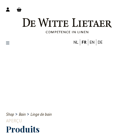
NL
FR
EN
DE
Productoverzicht
Over ons
Catalogus
Nieuws
PROFESSIONNEL
CONSOMMATEUR
Tips
FAQ
>
>
Shop
Bain
Linge de bain
Contact
APERÇU
Produits