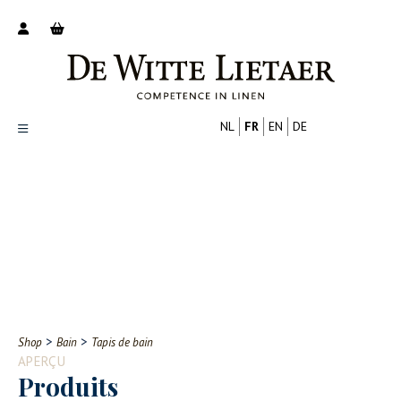
NL
FR
EN
DE
Productoverzicht
Over ons
Catalogus
Nieuws
PROFESSIONNEL
CONSOMMATEUR
Tips
FAQ
>
>
Shop
Bain
Tapis de bain
Contact
APERÇU
Produits