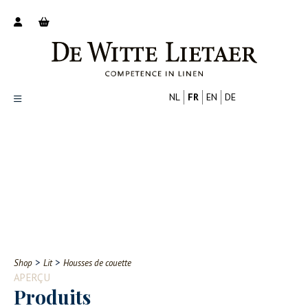
NL
FR
EN
DE
Productoverzicht
Over ons
Catalogus
Nieuws
PROFESSIONNEL
CONSOMMATEUR
Tips
FAQ
>
>
Shop
Lit
Housses de couette
Contact
APERÇU
Produits