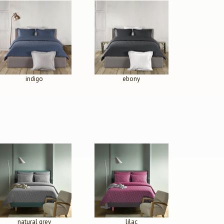
indigo
ebony
natural grey
lilac