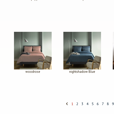
woodrose
nightshadow Blue
1
2
3
4
5
6
7
8
9