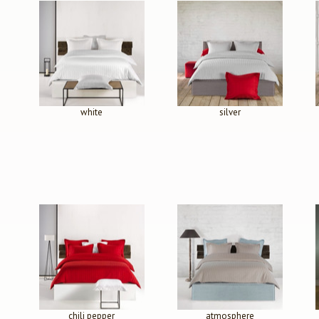
white
silver
chili pepper
atmosphere