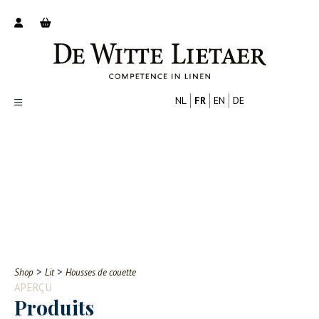
NL
FR
EN
DE
Productoverzicht
Over ons
Catalogus
Nieuws
PROFESSIONNEL
CONSOMMATEUR
Tips
FAQ
>
>
Shop
Lit
Housses de couette
Contact
APERÇU
Produits