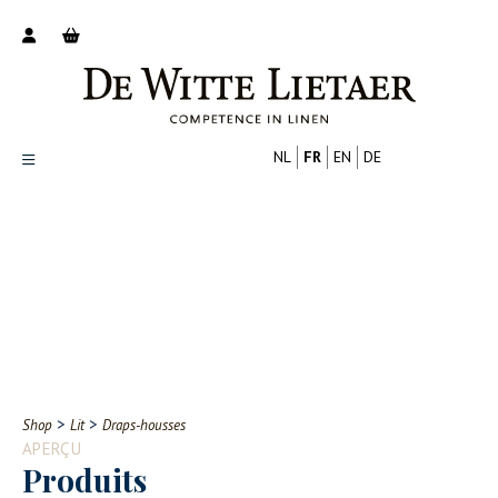
NL
FR
EN
DE
Productoverzicht
Over ons
Catalogus
Nieuws
PROFESSIONNEL
CONSOMMATEUR
Tips
FAQ
>
>
Shop
Lit
Draps-housses
Contact
APERÇU
Produits