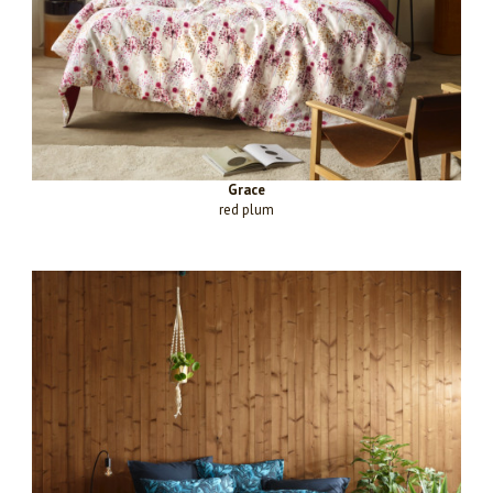
Grace
red plum