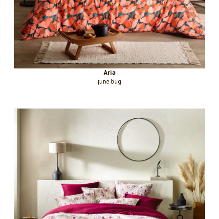
Aria
june bug