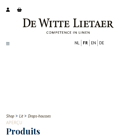
NL
FR
EN
DE
Productoverzicht
Over ons
Catalogus
Nieuws
PROFESSIONNEL
CONSOMMATEUR
Tips
FAQ
>
>
Shop
Lit
Draps-housses
Contact
APERÇU
Produits