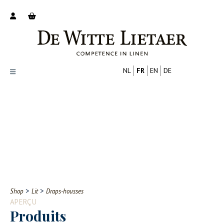
NL
FR
EN
DE
Productoverzicht
Over ons
Catalogus
Nieuws
PROFESSIONNEL
CONSOMMATEUR
Tips
FAQ
>
>
Shop
Lit
Draps-housses
Contact
APERÇU
Produits