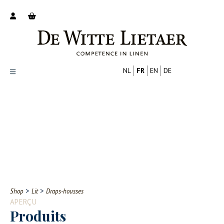
NL
FR
EN
DE
Productoverzicht
Over ons
Catalogus
Nieuws
PROFESSIONNEL
CONSOMMATEUR
Tips
FAQ
>
>
Shop
Lit
Draps-housses
Contact
APERÇU
Produits