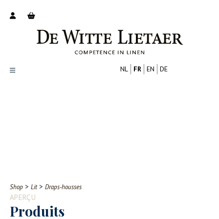
NL
FR
EN
DE
Productoverzicht
Over ons
Catalogus
Nieuws
PROFESSIONNEL
CONSOMMATEUR
Tips
FAQ
>
>
Shop
Lit
Draps-housses
Contact
APERÇU
Produits