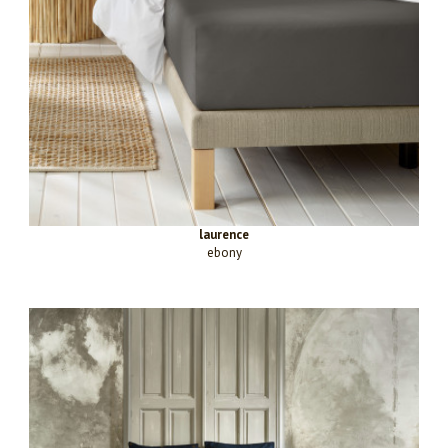
laurence
ebony