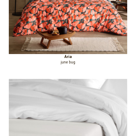
Aria
june bug