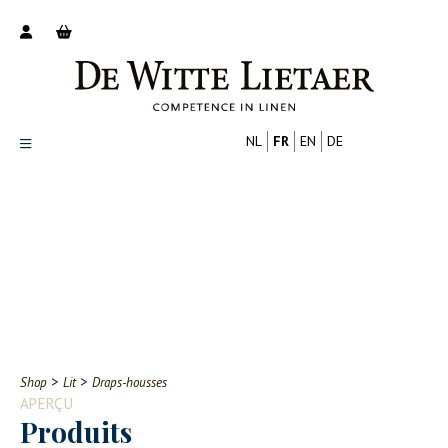
NL
FR
EN
DE
Productoverzicht
Over ons
Catalogus
Nieuws
PROFESSIONNEL
CONSOMMATEUR
Tips
FAQ
>
>
Shop
Lit
Draps-housses
Contact
APERÇU
Produits