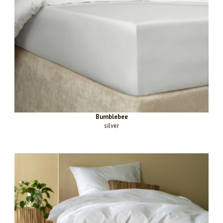
Bumblebee
silver