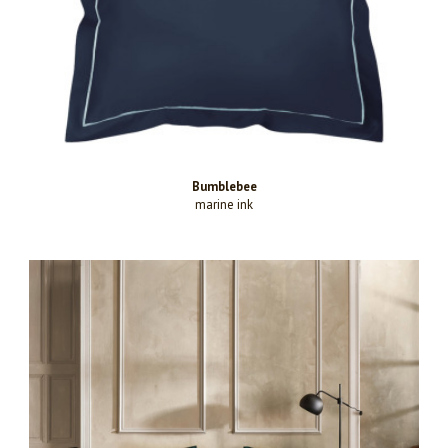
Bumblebee
marine ink