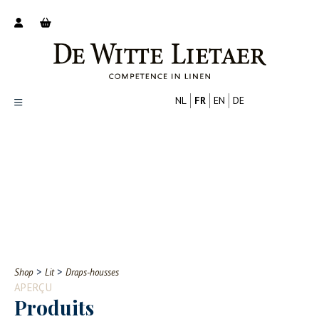
NL
FR
EN
DE
Productoverzicht
Over ons
Catalogus
Nieuws
PROFESSIONNEL
CONSOMMATEUR
Tips
FAQ
>
>
Shop
Lit
Draps-housses
Contact
APERÇU
Produits