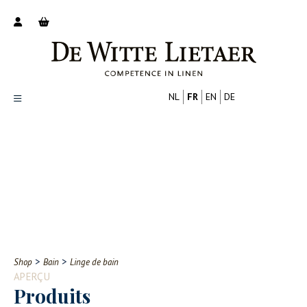
NL
FR
EN
DE
Productoverzicht
Over ons
Catalogus
Nieuws
PROFESSIONNEL
CONSOMMATEUR
Tips
FAQ
>
>
Shop
Bain
Linge de bain
Contact
APERÇU
Produits