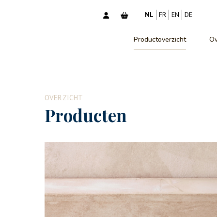
NL
FR
EN
DE
Productoverzicht
Ov
OVERZICHT
Producten