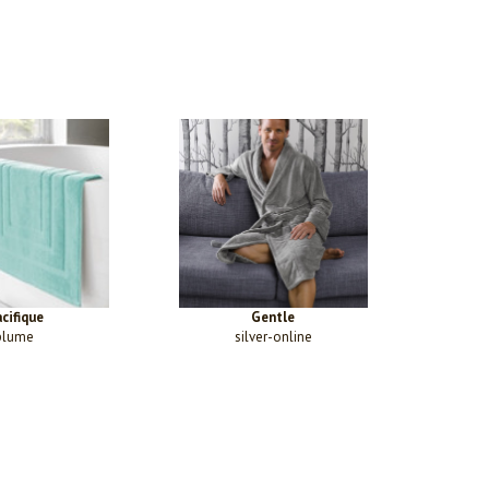
cifique
Gentle
plume
silver-online