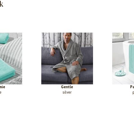
k
nie
Gentle
Pa
e
silver