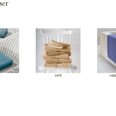
ser
c
sand
sapp