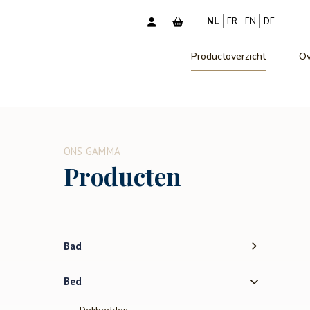
NL
FR
EN
DE
Productoverzicht
Ov
ONS GAMMA
Producten
Bad
Bed
Dekbedden