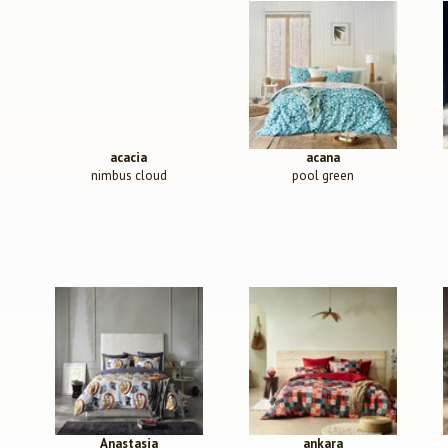
acacia
acana
nimbus cloud
pool green
Anastasia
ankara