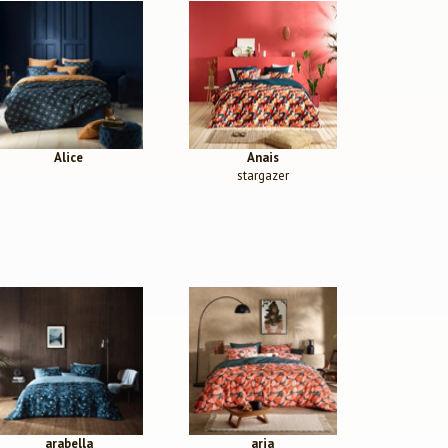
Alice
Anais
stargazer
arabella
aria