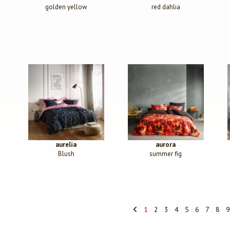
golden yellow
red dahlia
aurelia
aurora
Blush
summer fig
1
2
3
4
5
6
7
8
9