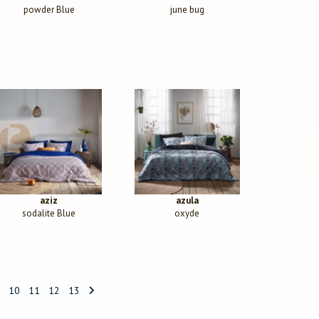
powder Blue
june bug
aziz
azula
sodalite Blue
oxyde
10
11
12
13