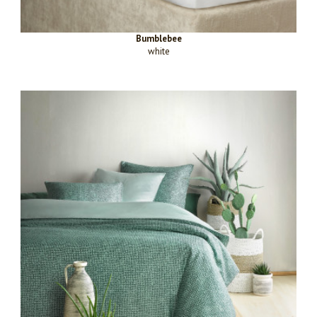
Bumblebee
white