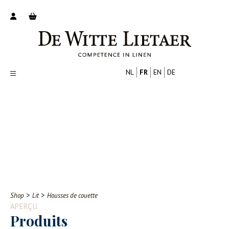
NL
FR
EN
DE
Productoverzicht
Over ons
Catalogus
Nieuws
PROFESSIONNEL
CONSOMMATEUR
Tips
FAQ
>
>
Shop
Lit
Housses de couette
Contact
APERÇU
Produits