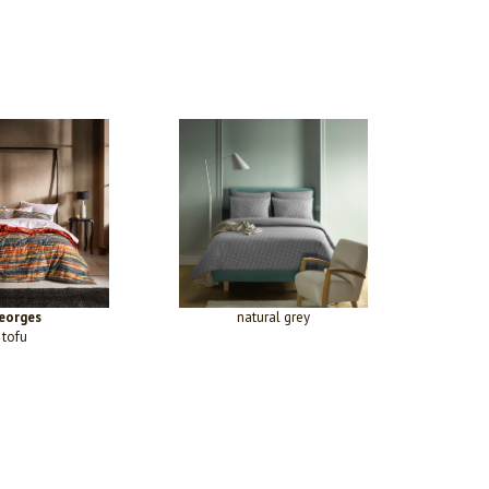
eorges
natural grey
tofu