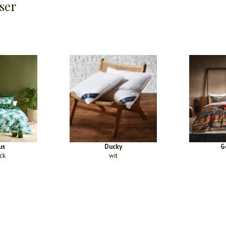
ser
us
Ducky
G
ck
wit