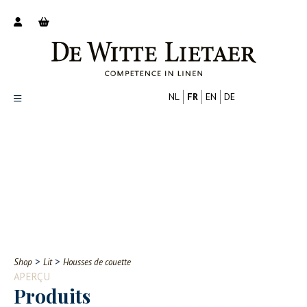
NL
FR
EN
DE
Productoverzicht
Over ons
Catalogus
Nieuws
PROFESSIONNEL
CONSOMMATEUR
Tips
FAQ
>
>
Shop
Lit
Housses de couette
Contact
APERÇU
Produits