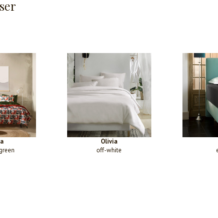
ser
oa
Olivia
green
off-white