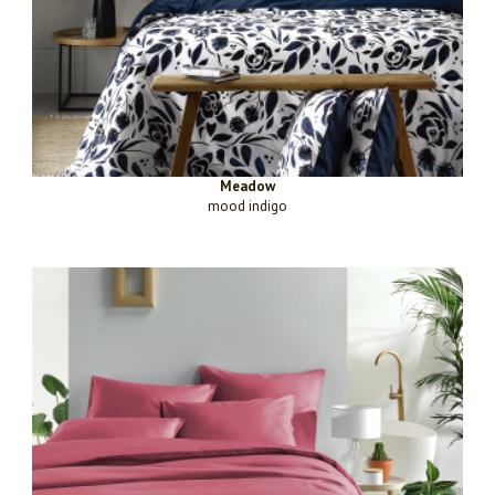
Meadow
mood indigo