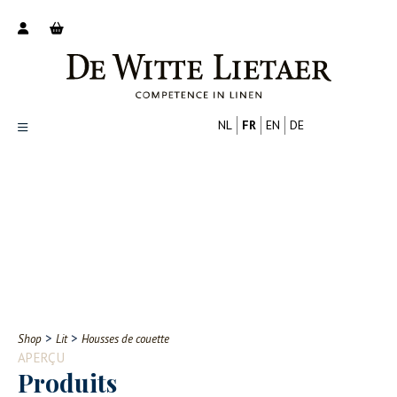
NL
FR
EN
DE
Productoverzicht
Over ons
Catalogus
Nieuws
PROFESSIONNEL
CONSOMMATEUR
Tips
FAQ
>
>
Shop
Lit
Housses de couette
Contact
APERÇU
Produits