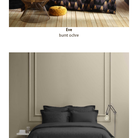
Eve
burnt ochre