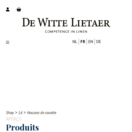
NL
FR
EN
DE
Productoverzicht
Over ons
Catalogus
Nieuws
PROFESSIONNEL
CONSOMMATEUR
Tips
FAQ
>
>
Shop
Lit
Housses de couette
Contact
APERÇU
Produits