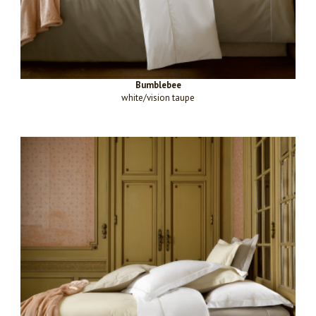
Bumblebee
white/vision taupe