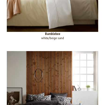
Bumblebee
white/beige sand