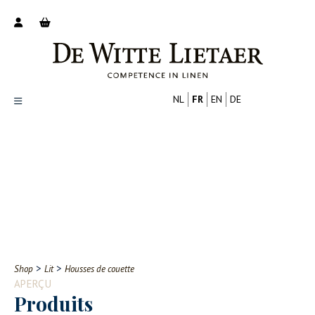
NL
FR
EN
DE
Productoverzicht
Over ons
Catalogus
Nieuws
PROFESSIONNEL
CONSOMMATEUR
Tips
FAQ
>
>
Shop
Lit
Housses de couette
Contact
APERÇU
Produits